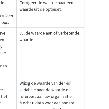
 de
Corrigeer de waarde naar een
waarde uit de optieset.
jl alleen
 zijn.
eve
Vul de waarde aan of verbeter de
een
waarde.
ey
ieke
nnen
Wijzig de waarde van de ‘-id’
ert
variabele naar de waarde die
 het
refereert aan uw organisatie.
n.
Mocht u data voor een andere