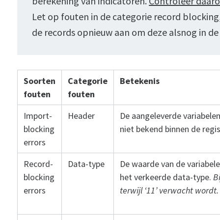
berekening van indicatoren.
Controleer daaro
Let op fouten in de categorie record blocking
de records opnieuw aan om deze alsnog in de 
Soorten
Categorie
Betekenis
fouten
fouten
Import-
Header
De aangeleverde variabele
blocking
niet bekend binnen de regis
errors
Record-
Data-type
De waarde van de variabele
blocking
het verkeerde data-type.
Bi
errors
terwijl ‘11’ verwacht wordt.