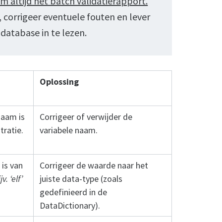
m altijd het batch validatierapport.
, corrigeer eventuele fouten en lever
database in te lezen.
Oplossing
naam is
Corrigeer of verwijder de
tratie.
variabele naam.
 is van
Corrigeer de waarde naar het
jv. ‘elf’
juiste data-type (zoals
gedefinieerd in de
DataDictionary).