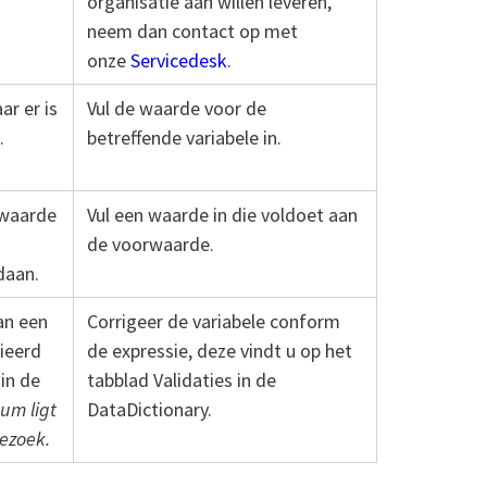
organisatie aan willen leveren,
neem dan contact op met
onze
Servicedesk
.
ar er is
Vul de waarde voor de
.
betreffende variabele in.
rwaarde
Vul een waarde in die voldoet aan
de voorwaarde.
daan.
an een
Corrigeer de variabele conform
nieerd
de expressie, deze vindt u op het
 in de
tabblad Validaties in de
tum ligt
DataDictionary.
bezoek.