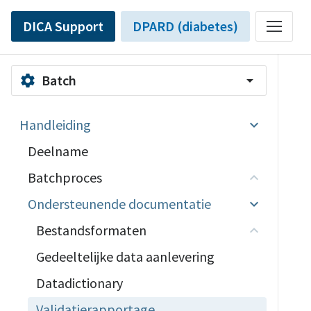
DICA Support
DPARD (diabetes)
Batch
settings
arrow_drop_down
Handleiding
Deelname
Batchproces
Ondersteunende documentatie
Bestandsformaten
Gedeeltelijke data aanlevering
Datadictionary
Validatierapportage