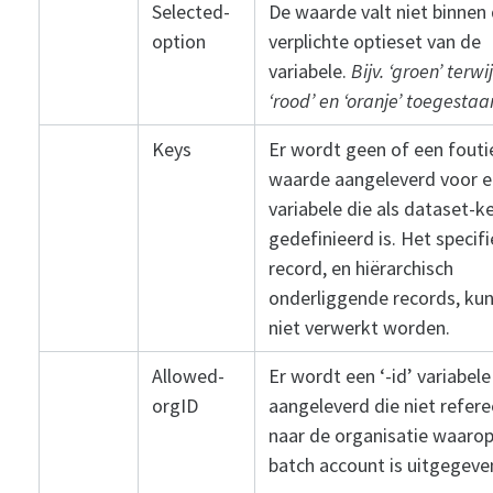
Selected-
De waarde valt niet binnen
option
verplichte optieset van de
variabele.
Bijv. ‘groen’ terwi
‘rood’ en ‘oranje’ toegestaan
Keys
Er wordt geen of een fouti
waarde aangeleverd voor 
variabele die als dataset-k
gedefinieerd is. Het specif
record, en hiërarchisch
onderliggende records, ku
niet verwerkt worden.
Allowed-
Er wordt een ‘-id’ variabele
orgID
aangeleverd die niet refere
naar de organisatie waarop
batch account is uitgegeve