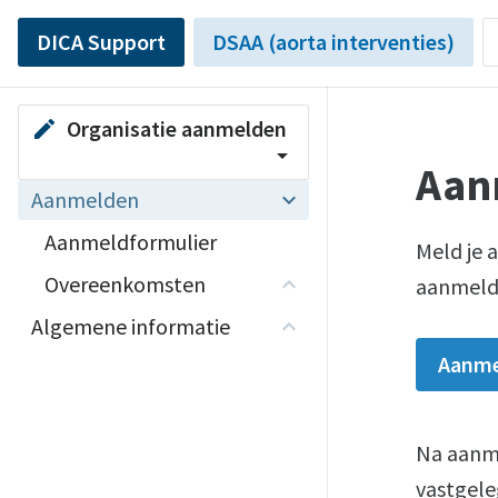
DICA Support
DSAA (aorta interventies)
Organisatie aanmelden
edit
arrow_drop_down
Aan
Aanmelden
Aanmeldformulier
Meld je 
Overeenkomsten
aanmeldf
Algemene informatie
Aanme
Na aanme
vastgele