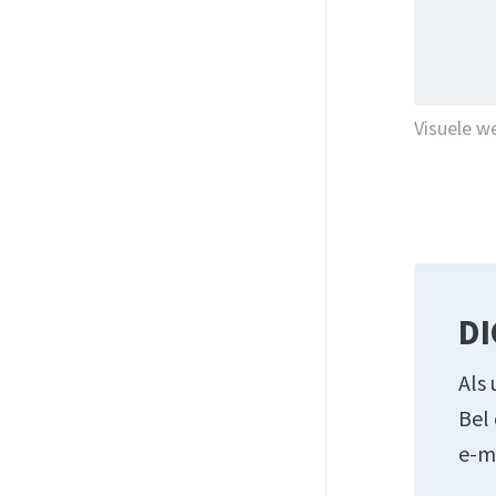
Visuele w
DI
Als 
Bel
e-m