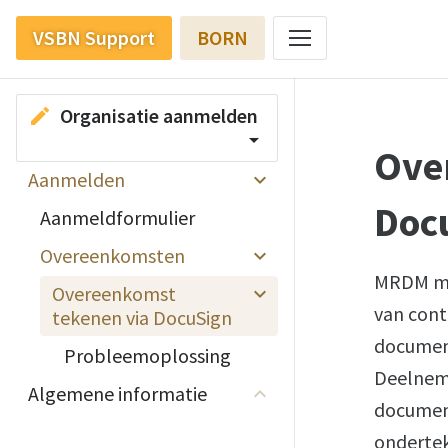
VSBN Support
BORN
Organisatie aanmelden
edit
arrow_drop_down
Ove
Aanmelden
Doc
Aanmeldformulier
Overeenkomsten
MRDM ma
Overeenkomst
van cont
tekenen via DocuSign
document
Probleemoplossing
Deelneme
Algemene informatie
documen
ondertek