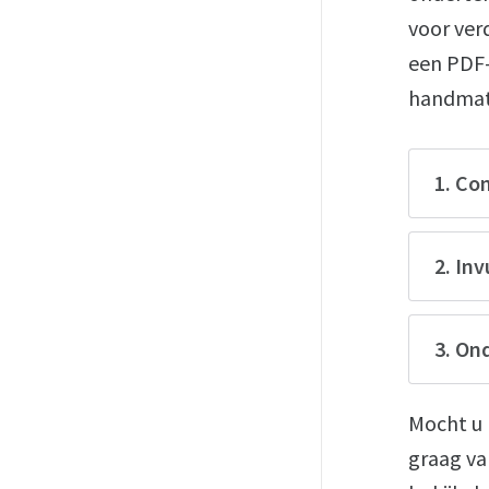
voor ver
een PDF-
handmati
1. Co
2. In
3. On
Mocht u 
graag va