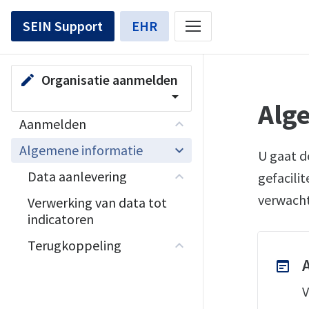
SEIN Support
EHR
Organisatie aanmelden
edit
arrow_drop_down
Alg
Aanmelden
Algemene informatie
U gaat d
Data aanlevering
gefacili
verwach
Verwerking van data tot
indicatoren
Terugkoppeling
wysiwyg
V