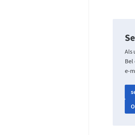
Se
Als 
Bel
e-m
s
O