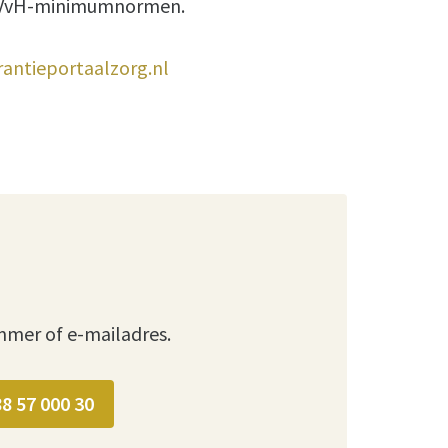
n NVvH-minimumnormen.
rantieportaalzorg.nl
mmer of e-mailadres.
88 57 000 30