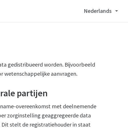
Nederlands
arrow_drop_down
ta gedistribueerd worden. Bijvoorbeeld
or wetenschappelijke aanvragen.
ale partijen
deelname-overeenkomst met deelnemende
per zorginstelling geaggregeerde data
it stelt de registratiehouder in staat