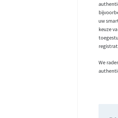
authenti
bijvoorb
uw smart
keuze va
toegestu
registra
We raden
authentic