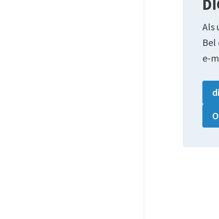
DI
Als 
Bel
e-m
d
O