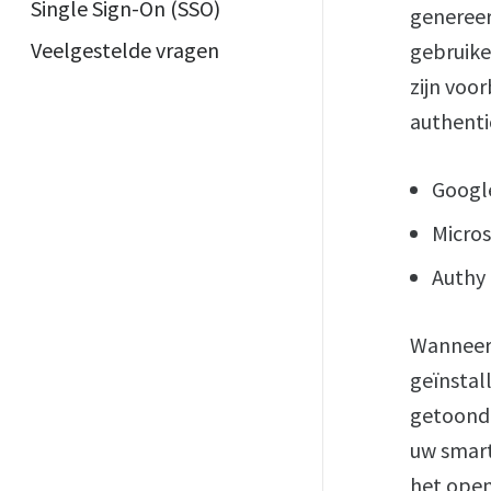
Single Sign-On (SSO)
genereer
Veelgestelde vragen
gebruike
zijn voo
authentic
Google
Micros
Authy 
Wanneer 
geïnstal
getoonde
uw smart
het open