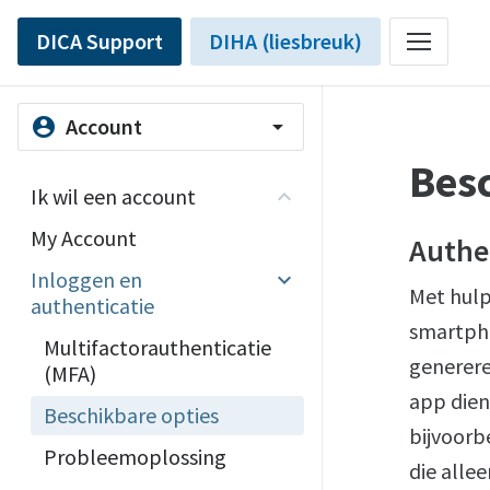
DICA Support
DIHA (liesbreuk)
Account
account_circle
arrow_drop_down
Bes
Ik wil een account
My Account
Authe
Inloggen en
Met hulp
authenticatie
smartph
Multifactorauthenticatie
generere
(MFA)
app dien
Beschikbare opties
bijvoorb
Probleemoplossing
die alle