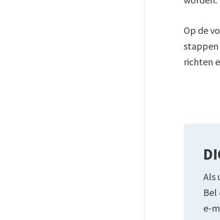
Op de vo
stappen 
richten e
DI
Als 
Bel
e-m