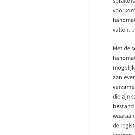
sprake i
voorkom
handmati
vullen, 
Met de s
handmati
mogelijk
aanlever
verzamel
die zijn
bestand 
waaraan 
de regis
worden.