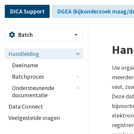
DICA Support
DGEA (kijkonderzoek maag/da
Batch
settings
arrow_drop_down
Han
Handleiding
Deelname
Uw organ
Batchproces
meerdere
vast, zo
Ondersteunende
documentatie
Deze dat
bijvoorb
Data Connect
elektron
Veelgestelde vragen
registrer