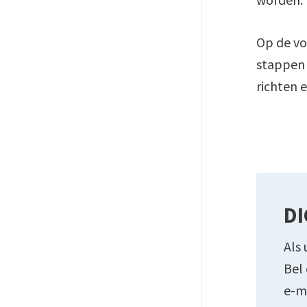
Op de vo
stappen 
richten e
DI
Als 
Bel
e-m