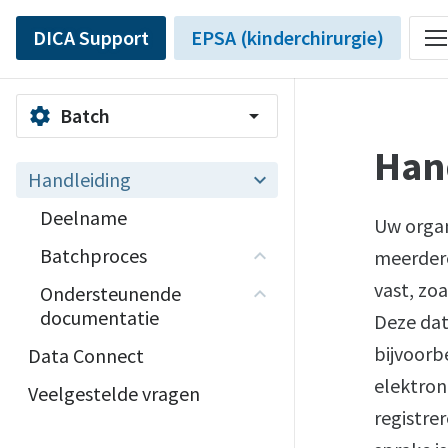
DICA Support
EPSA (kinderchirurgie)
Batch
settings
arrow_drop_down
Han
Handleiding
Deelname
Uw organ
Batchproces
meerdere
vast, zo
Ondersteunende
documentatie
Deze dat
bijvoorb
Data Connect
elektron
Veelgestelde vragen
registrer