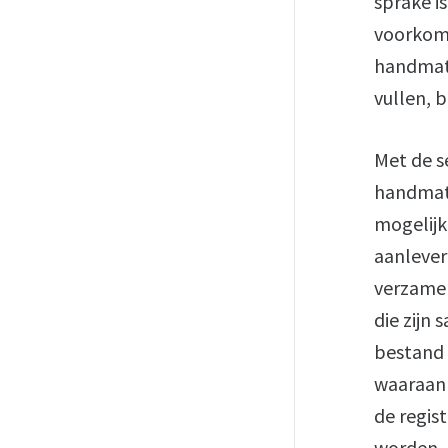
sprake i
voorkom
handmati
vullen, 
Met de s
handmati
mogelijk
aanlever
verzamel
die zijn
bestand 
waaraan 
de regis
worden.