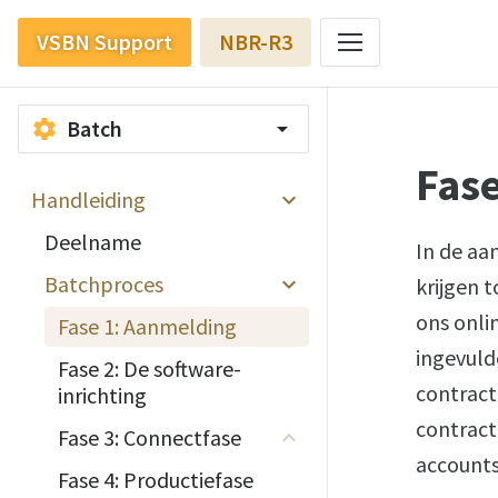
VSBN Support
NBR-R3
Batch
settings
arrow_drop_down
Fas
Handleiding
Deelname
In de aa
Batchproces
krijgen 
ons onli
Fase 1: Aanmelding
ingevuld
Fase 2: De software-
contract
inrichting
contrac
Fase 3: Connectfase
account
Fase 4: Productiefase