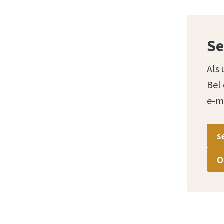
Se
Als 
Bel
e-m
s
O