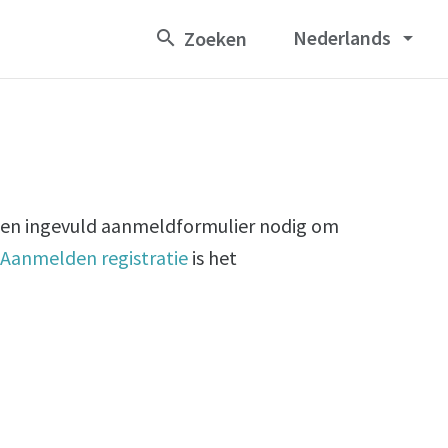
Nederlands
arrow_drop_down
een ingevuld aanmeldformulier nodig om
a
Aanmelden registratie
is het