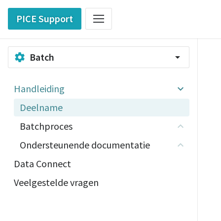
PICE Support
Batch
settings
arrow_drop_down
Handleiding
Deelname
Batchproces
Ondersteunende documentatie
Data Connect
Veelgestelde vragen