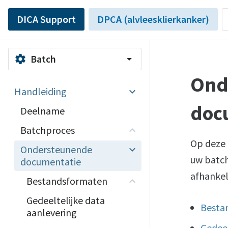
DICA Support
DPCA (alvleesklierkanker)
Batch
settings
arrow_drop_down
Ond
Handleiding
doc
Deelname
Batchproces
Op deze 
Ondersteunende
uw batch
documentatie
afhankel
Bestandsformaten
Gedeeltelijke data
Besta
aanlevering
Gedeel