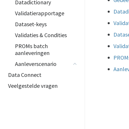
Datadictionary
Datadi
Validatierapportage
Valida
Dataset-keys
Datas
Validaties & Condities
PROMs batch
Valida
aanleveringen
PROMs
Aanleverscenario
Aanlev
Data Connect
Veelgestelde vragen