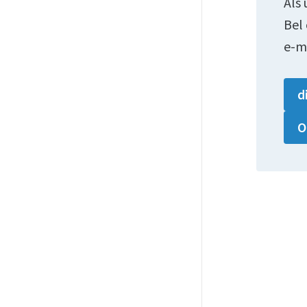
Als 
Bel
e-m
d
O