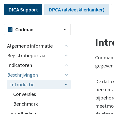
DICA Support
DPCA (alvleesklierkanker)
Codman
analytics
arrow_drop_down
Intr
Algemene informatie
Registratieportaal
Codman B
Indicatoren
gegevens
Beschrijvingen
De data 
Introductie
percenta
Conversies
bijbehor
Benchmark
meetmom
Handleiding
de eigen