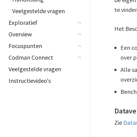
te vinde
Veelgestelde vragen
Exploratief
Het Besc
Overview
Focuspunten
Een c
Codman Connect
over 
Veelgestelde vragen
Alle s
overzi
Instructievideo's
Bench
Datave
Zie
Datas