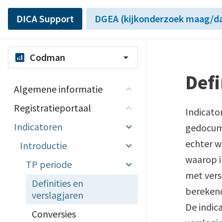
DICA Support
DGEA (kijkonderzoek maag/da
Codman
analytics
arrow_drop_down
Defi
Algemene informatie
Registratieportaal
Indicato
Indicatoren
gedocume
echter wi
Introductie
waarop 
TP periode
met vers
Definities en
berekend
verslagjaren
De indic
Conversies