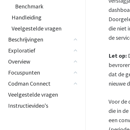
verslagja
Benchmark
dashboar
Handleiding
Doorgele
Veelgestelde vragen
die niet
de servi
Beschrijvingen
Exploratief
Let op:
Overview
bevroren
Focuspunten
dat de g
Codman Connect
nieuwe d
Veelgestelde vragen
Voor de d
Instructievideo's
die in de
een conv
(periode 