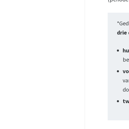
*Gedu
drie
hu
be
vo
va
do
tw