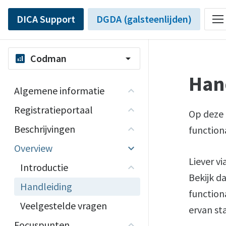
DICA Support
DGDA (galsteenlijden)
Codman
analytics
arrow_drop_down
Han
Algemene informatie
Registratieportaal
Op deze 
Beschrijvingen
function
Overview
Liever v
Introductie
Bekijk d
Handleiding
function
Veelgestelde vragen
ervan st
Focuspunten