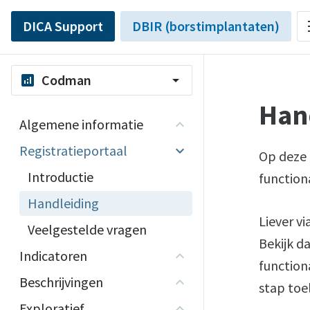
DICA Support
DBIR (borstimplantaten)
Codman
analytics
arrow_drop_down
Han
Algemene informatie
Registratieportaal
Op deze 
Introductie
function
Handleiding
Liever v
Veelgestelde vragen
Bekijk d
Indicatoren
function
Beschrijvingen
stap toe
Exploratief