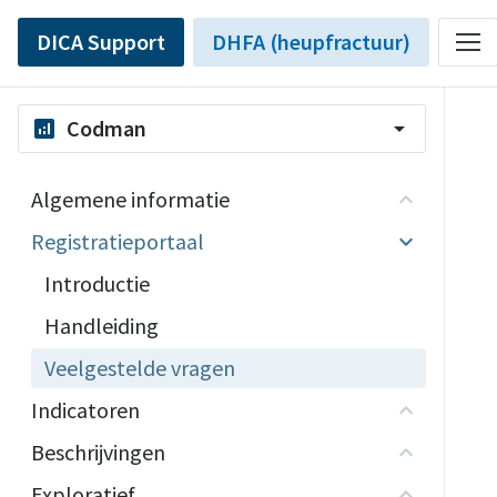
DICA Support
DHFA (heupfractuur)
Codman
analytics
arrow_drop_down
Algemene informatie
Registratieportaal
Introductie
Handleiding
Veelgestelde vragen
Indicatoren
Beschrijvingen
Exploratief