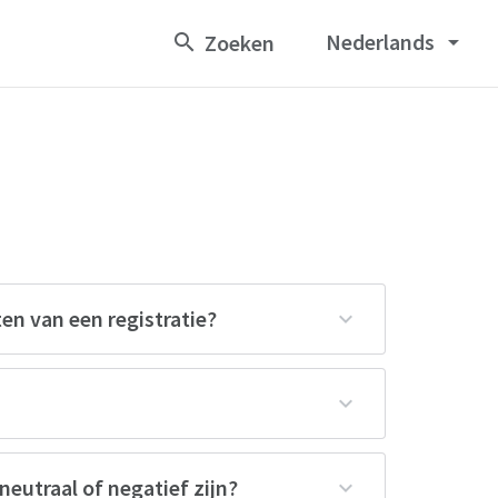
Nederlands
arrow_drop_down
ten van een registratie?
neutraal of negatief zijn?