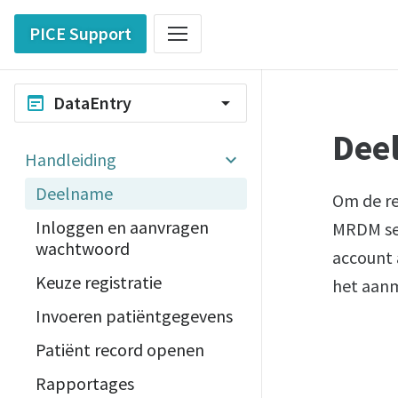
PICE Support
DataEntry
wysiwyg
arrow_drop_down
Dee
Handleiding
Deelname
Om de re
Inloggen en aanvragen
MRDM se
wachtwoord
account 
Keuze registratie
het aanm
Invoeren patiëntgegevens
Patiënt record openen
Rapportages