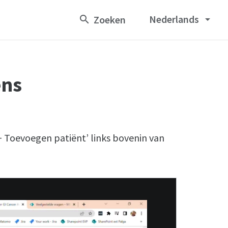
Nederlands
arrow_drop_down
ens
+ Toevoegen patiënt’ links bovenin van