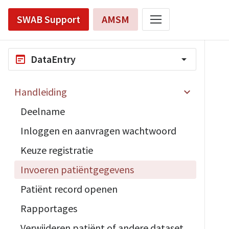
SWAB Support
AMSM
DataEntry
wysiwyg
arrow_drop_down
Handleiding
Deelname
Inloggen en aanvragen wachtwoord
Keuze registratie
Invoeren patiëntgegevens
Patiënt record openen
Rapportages
Verwijderen patiënt of andere dataset