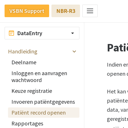
VSBN Support
NBR-R3
DataEntry
wysiwyg
arrow_drop_down
Pati
Handleiding
Deelname
Indien er
Inloggen en aanvragen
openen d
wachtwoord
Keuze registratie
Het kan 
patiënten
Invoeren patiëntgegevens
data, va
Patiënt record openen
geregistr
Rapportages