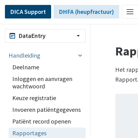
DICA Support
DHFA (heupfractuur)
DataEntry
wysiwyg
arrow_drop_down
Rap
Handleiding
Deelname
Het rapp
Inloggen en aanvragen
Rapport
wachtwoord
Keuze registratie
Invoeren patiëntgegevens
Patiënt record openen
Rapportages