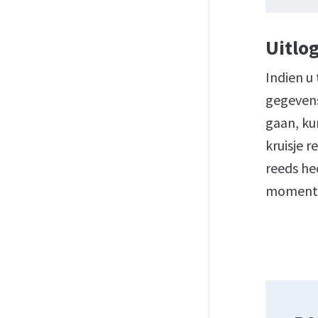
Uitlo
Indien u
gegevens
gaan, ku
kruisje 
reeds he
moment v