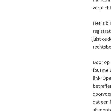
verplicht
Het is bi
registrat
juist ou
rechtsb
Door op 
foutmeld
link ‘Op
betreffe
doorvoer
dat een 
uitroept