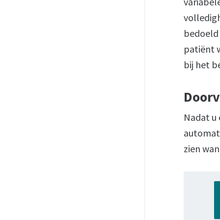
variabele
volledigh
bedoeld 
patiënt
bij het 
Doorv
Nadat u 
automati
zien wan