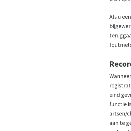
Als u ee
bijgewer
teruggaat
foutmeld
Recor
Wanneer 
registra
eind gev
functie 
artsen/c
aan te ge