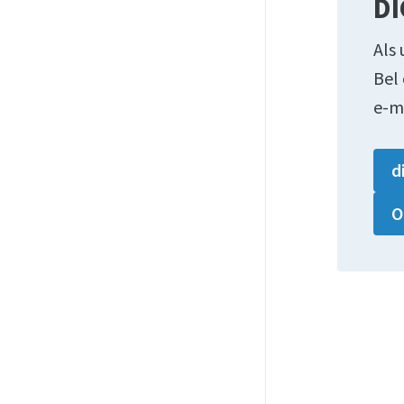
DI
Als 
Bel
e-m
d
O