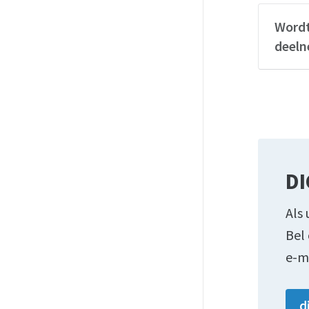
Wordt
deeln
DI
Als 
Bel
e-m
d