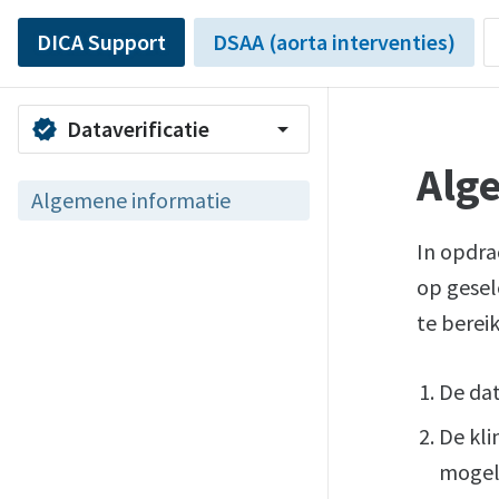
DICA Support
DSAA (aorta interventies)
Dataverificatie
verified
arrow_drop_down
Alg
Algemene informatie
In opdra
op gesel
te berei
De dat
De kli
mogeli