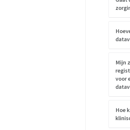
zorgi
Hoeve
datave
Mijn 
regis
voor 
datav
Hoe k
klini