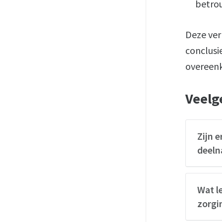
betrou
Deze ver
conclusie
overeenk
Veelg
Zijn 
deel
Wat l
zorgi