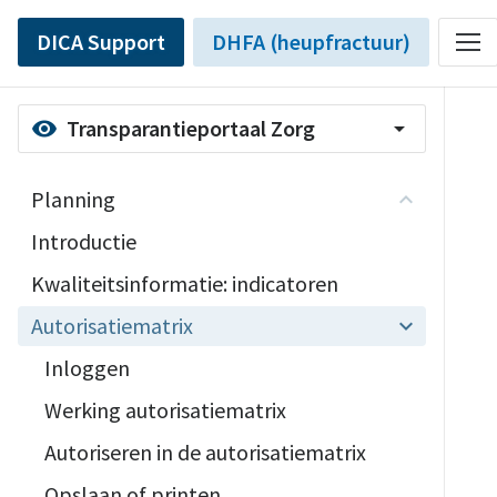
DICA Support
DHFA (heupfractuur)
Transparantieportaal Zorg
visibility
arrow_drop_down
Planning
Introductie
Kwaliteitsinformatie: indicatoren
Autorisatiematrix
Inloggen
Werking autorisatiematrix
Autoriseren in de autorisatiematrix
Opslaan of printen