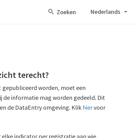
Nederlands
arrow_drop_down
icht terecht?
t
gepubliceerd worden, moet een
ij de informatie mag worden gedeeld. Dit
nen de DataEntry omgeving. Klik
hier
voor
lke indicator per registratie aan wie