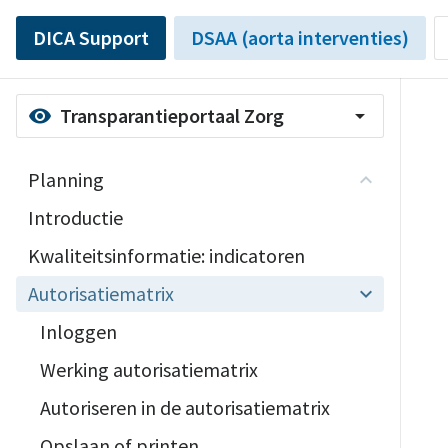
DICA Support
DSAA (aorta interventies)
Transparantieportaal Zorg
visibility
arrow_drop_down
Planning
Introductie
Kwaliteitsinformatie: indicatoren
Autorisatiematrix
Inloggen
Werking autorisatiematrix
Autoriseren in de autorisatiematrix
Opslaan of printen