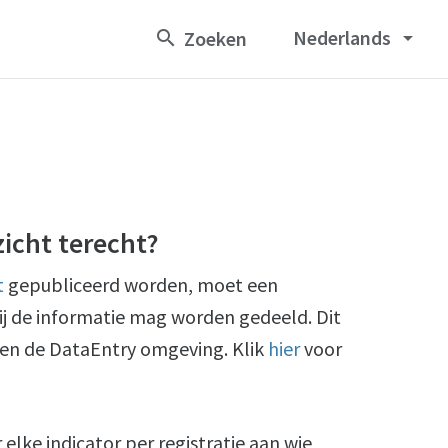
Nederlands
arrow_drop_down
icht terecht?
t
gepubliceerd worden, moet een
ij de informatie mag worden gedeeld. Dit
nen de DataEntry omgeving. Klik
hier
voor
lke indicator per registratie aan wie