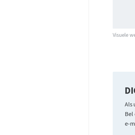
Visuele w
DI
Als 
Bel
e-m