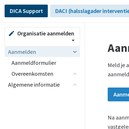
DICA Support
DACI (halsslagader interventi
Organisatie aanmelden
edit
arrow_drop_down
Aan
Aanmelden
Aanmeldformulier
Meld je 
Overeenkomsten
aanmeldf
Algemene informatie
Aanme
Na aanme
vastgele