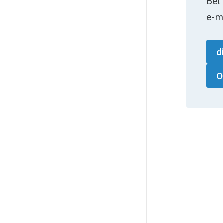
Bel
e-m
d
O