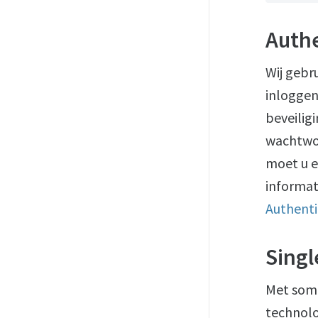
Authe
Wij gebr
inloggen
beveilig
wachtwoo
moet u e
informat
Authenti
Singl
Met som
technolo