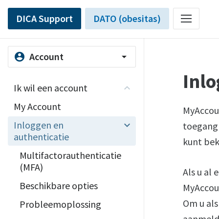
DICA Support
DATO (obesitas)
Account
account_circle
arrow_drop_down
Inlo
Ik wil een account
My Account
MyAccoun
Inloggen en
toegang 
authenticatie
kunt bek
Multifactorauthenticatie
(MFA)
Als u al
Beschikbare opties
MyAccoun
Om u als
Probleemoplossing
aanmeldi