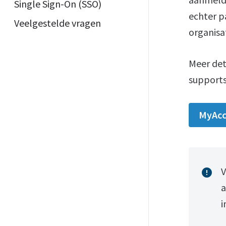
Single Sign-On (SSO)
echter p
Veelgestelde vragen
organisa
Meer det
supports
MyAcc
V
error
a
i