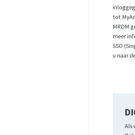
inloggeg
tot MyAc
MRDM gee
meer inf
SSO (Sin
u naar d
DI
Als 