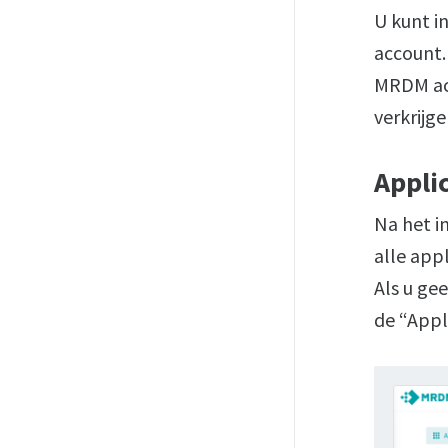
U kunt i
account.
MRDM ac
verkrijg
Appli
Na het i
alle app
Als u ge
de “Appli