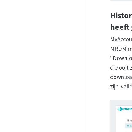
Histo
heeft
MyAccoun
MRDM met
“Downloa
die ooit
download
zijn: va