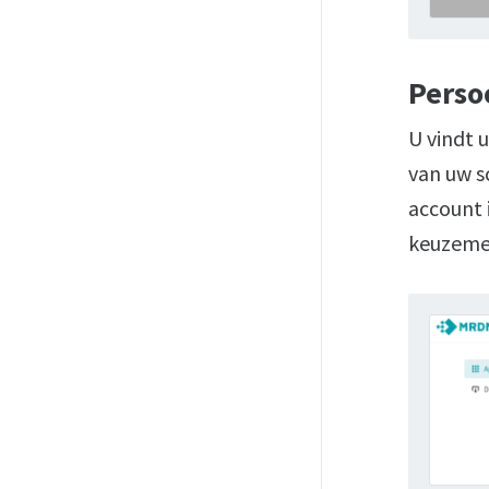
Perso
U vindt 
van uw 
account i
keuzemen