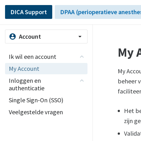
DICA Support
DPAA (perioperatieve anesthe
Account
account_circle
arrow_drop_down
My 
Ik wil een account
My Account
My Accou
Inloggen en
beheer v
authenticatie
facilitee
Single Sign-On (SSO)
Het be
Veelgestelde vragen
zijn g
Valida