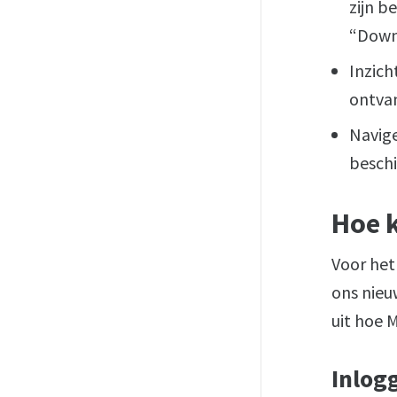
zijn b
“Down
Inzich
ontva
Navige
beschi
Hoe 
Voor het
ons nieu
uit hoe 
Inlog