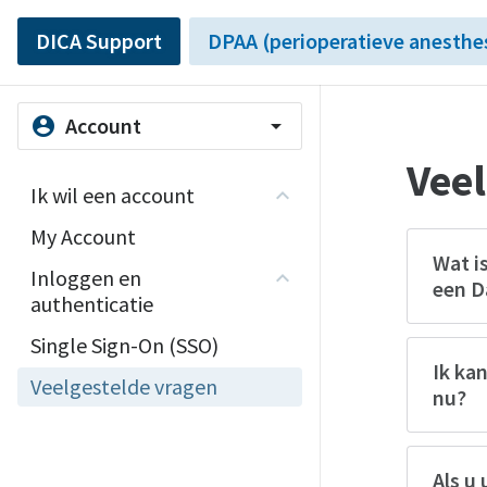
DICA Support
DPAA (perioperatieve anesthe
Account
account_circle
arrow_drop_down
Veel
Ik wil een account
My Account
Wat i
Inloggen en
een D
authenticatie
Single Sign-On (SSO)
Ik ka
Veelgestelde vragen
nu?
Als u