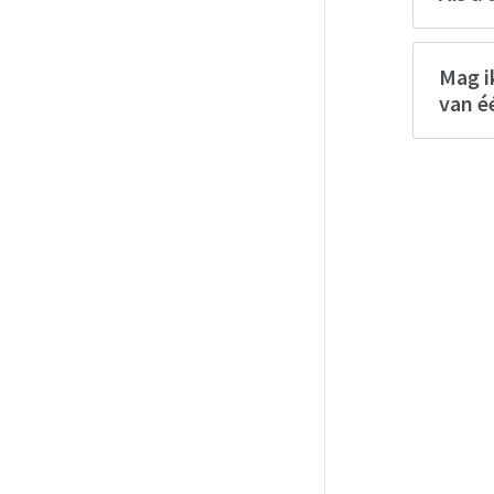
Mag i
van é