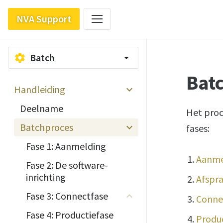
NVA Support
Batch
settings
arrow_drop_down
Bat
Handleiding
Deelname
Het proc
Batchproces
fases:
Fase 1: Aanmelding
Aanme
Fase 2: De software-
inrichting
Afspra
Fase 3: Connectfase
Conne
Fase 4: Productiefase
Produc