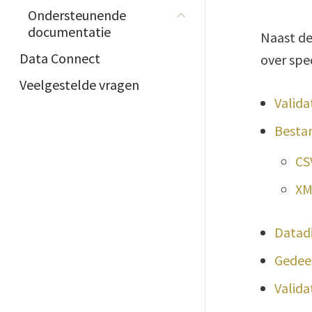
Ondersteunende
documentatie
Naast de
Data Connect
over spe
Veelgestelde vragen
Valida
Besta
CS
XM
Datadi
Gedeel
Valida