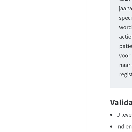
jaarv
speci
worde
actie
patië
voor 
naar 
regis
Valida
U leve
Indien