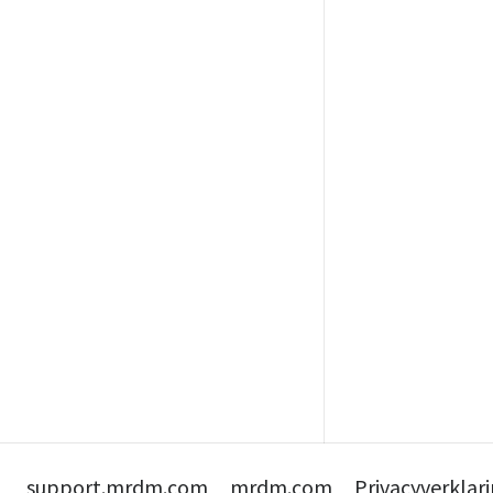
support.mrdm.com
mrdm.com
Privacyverklar