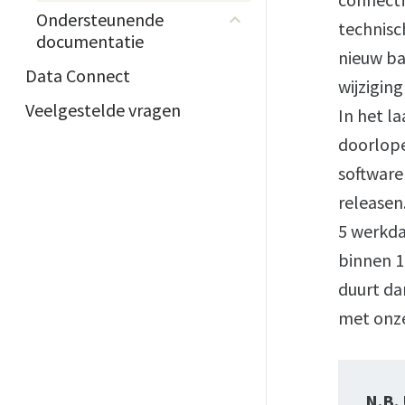
Ondersteunende
technisc
documentatie
nieuw ba
Data Connect
wijziging
Veelgestelde vragen
In het l
doorlop
software
releasen
5 werkda
binnen 1
duurt da
met onze
N.B.