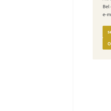
Bel
e-m
s
O