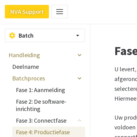
NVA Support
Batch
settings
arrow_drop_down
Fase
Handleiding
Deelname
U levert
Batchproces
afgerond
selecter
Fase 1: Aanmelding
Hiermee 
Fase 2: De software-
inrichting
Uw produ
Fase 3: Connectfase
voldoen 
Fase 4: Productiefase
connectf