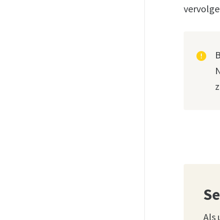
vervolge
B
error
N
z
Se
Als 