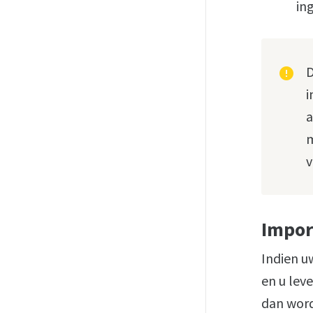
in
D
error
i
a
m
v
Impor
Indien u
en u lev
dan word