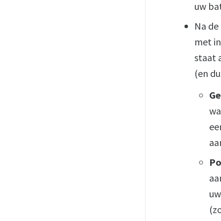
uw bat
Na de 
met in
staat 
(en du
Ge
wa
ee
aa
Po
aa
uw
(z