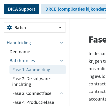
DICA Support
DRCE (complicaties kijkonder
Batch
settings
arrow_drop_down
Fas
Handleiding
Deelname
In de aa
Batchproces
krijgen 
ons onli
Fase 1: Aanmelding
ingevuld
Fase 2: De software-
contract
inrichting
contrac
Fase 3: Connectfase
account
Fase 4: Productiefase