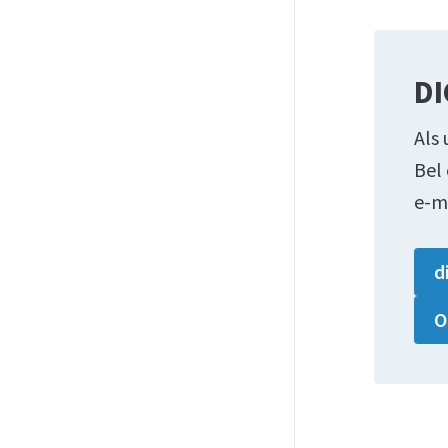
DI
Als 
Bel
e-m
d
O