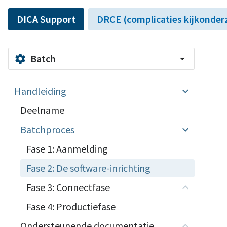
DICA Support
DRCE (complicaties kijkonder
Batch
settings
arrow_drop_down
Handleiding
Deelname
Batchproces
Fase 1: Aanmelding
Fase 2: De software-inrichting
Fase 3: Connectfase
Fase 4: Productiefase
Ondersteunende documentatie