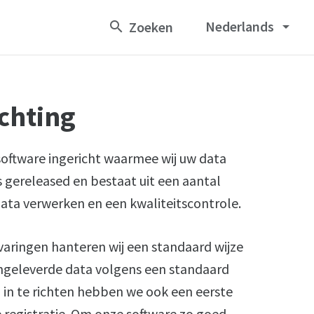
Nederlands
arrow_drop_down
ichting
oftware ingericht waarmee wij uw data
 gereleased en bestaat uit een aantal
ata verwerken en een kwaliteitscontrole.
rvaringen hanteren wij een standaard wijze
ngeleverde data volgens een standaard
 in te richten hebben we ook een eerste
 registratie. Om onze software zo goed