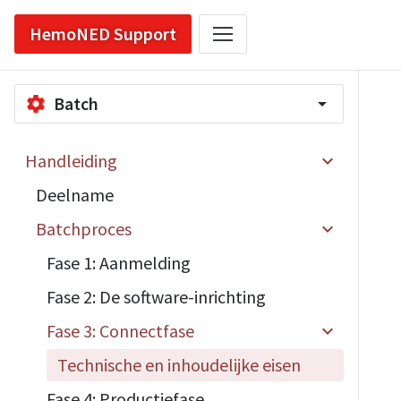
HemoNED Support
Batch
settings
arrow_drop_down
Handleiding
Deelname
Batchproces
Fase 1: Aanmelding
Fase 2: De software-inrichting
Fase 3: Connectfase
Technische en inhoudelijke eisen
Fase 4: Productiefase