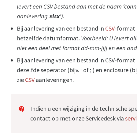
levert een CSV bestand aan met de naam ‘conn
aanlevering.
xlsx
’)
.
Bij aanlevering van een bestand in
CSV
-format 
hetzelfde datumformat.
Voorbeeld: U levert a
niet een deel met format dd-mm-jjjj en een and
Bij aanlevering van een bestand in CSV-format 
dezelfde seperator (bijv. ‘ of ; ) en enclosure (b
zie
CSV
aanleveringen.
Indien u een wijziging in de technische sp
contact_support
contact op met onze Servicedesk via
ser