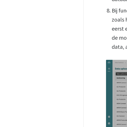
Bij fu
zoals
eerst 
de mog
data, 