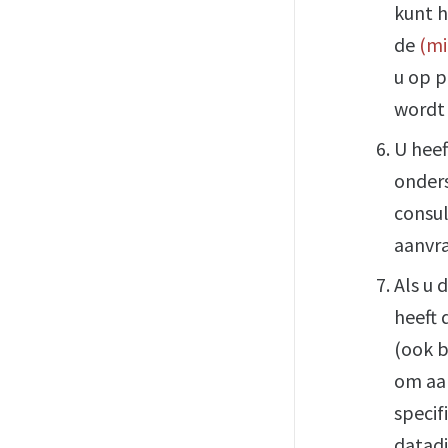
kunt h
de
(mi
u op p
wordt 
U heef
onders
consul
aanvr
Als u 
heeft 
(ook b
om aan
specif
datadi