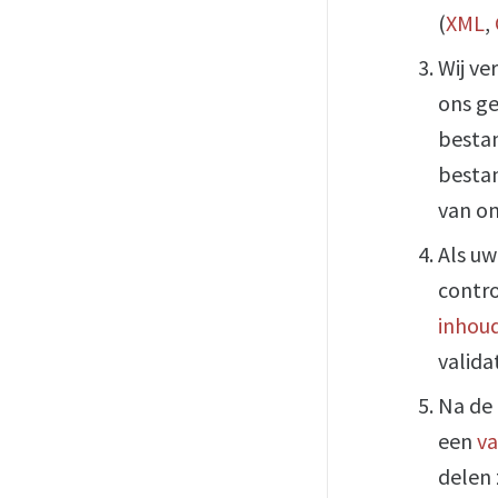
(
XML
,
Wij v
ons ge
besta
bestan
van on
Als uw
contro
inhoud
valida
Na de 
een
va
delen 