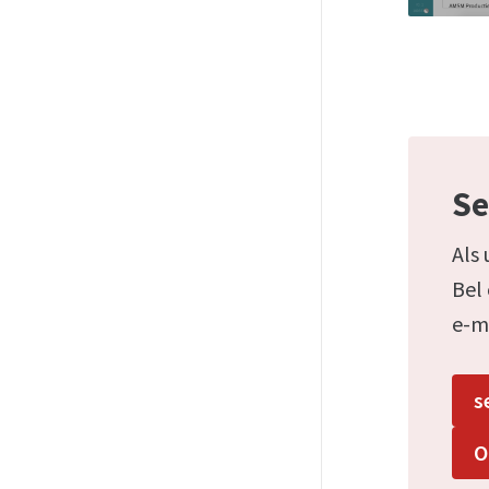
Se
Als 
Bel
e-m
s
O