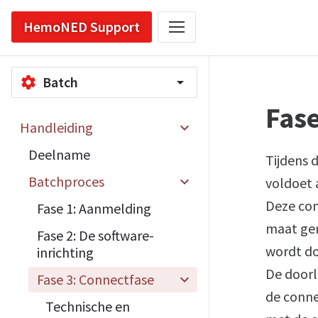
HemoNED Support
Batch
settings
arrow_drop_down
Fase
Handleiding
Deelname
Tijdens 
Batchproces
voldoet 
Deze con
Fase 1: Aanmelding
maat ge
Fase 2: De software-
wordt do
inrichting
De doorl
Fase 3: Connectfase
de conne
Technische en