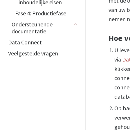
met de of
inhoudelijke eisen
van uw b
Fase 4: Productiefase
nemen me
Ondersteunende
documentatie
Hoe v
Data Connect
U leve
Veelgestelde vragen
via
Da
klikke
connec
connec
datab
Op bas
verwer
gehou