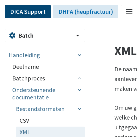
DICA Support
DHFA (heupfractuur)
Batch
settings
arrow_drop_down
XML
Handleiding
Deelname
De naam 
Batchproces
aanlever
maken v
Ondersteunende
documentatie
Om uw g
Bestandsformaten
welke ch
CSV
uitgegaa
XML
andere c