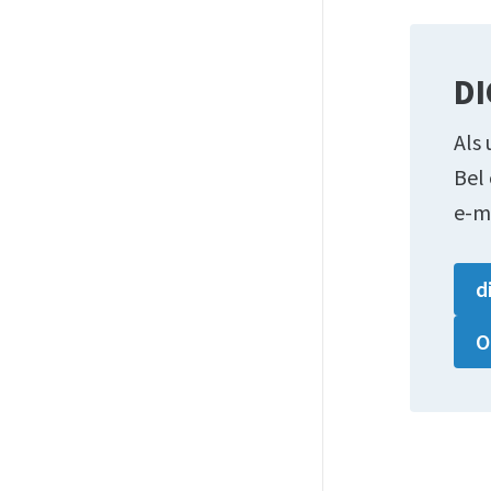
DI
Als 
Bel
e-m
d
O