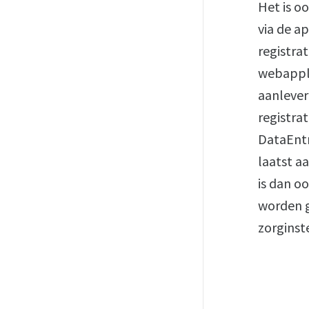
Het is o
via de a
registrat
webappli
aanlever
registra
DataEntr
laatst a
is dan o
worden g
zorginste