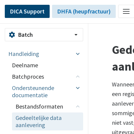
DICA Support
DHFA (heupfractuur)
Batch
settings
arrow_drop_down
Gede
Handleiding
aan
Deelname
Batchproces
Wanneer 
Ondersteunende
een regis
documentatie
aanlever
Bestandsformaten
sommige 
Gedeeltelijke data
niet vas
aanlevering
uitgevra