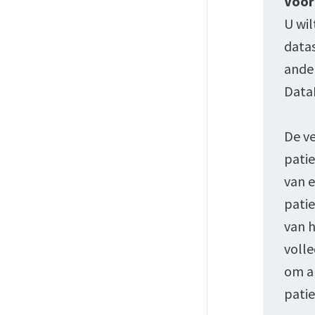
Voor
U wil
datas
ander
DataE
De ve
patie
van e
pati
van h
volle
om a
patie