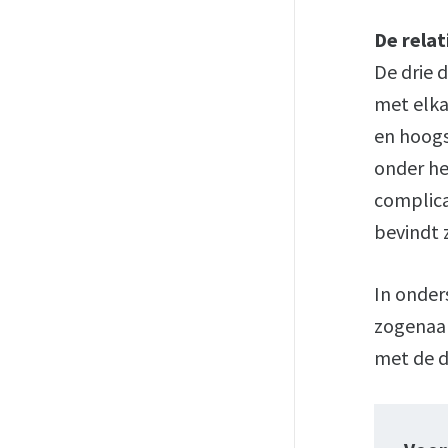
De relat
De drie d
met elka
en hoogst
onder he
complica
bevindt z
In onder
zogenaam
met de d