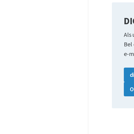
DI
Als 
Bel
e-m
d
O