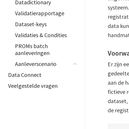
Datadictionary
systeem.
Validatierapportage
registra
Dataset-keys
data kun
Validaties & Condities
handmat
PROMs batch
Voorwa
aanleveringen
Aanleverscenario
Er zijn 
gedeelte
Data Connect
aan de h
Veelgestelde vragen
fictieve 
dataset,
de regis