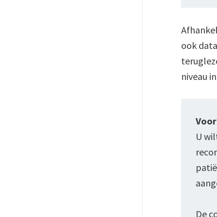
Afhankel
ook data
teruglez
niveau i
Voor
U wil
recor
patië
aange
De co