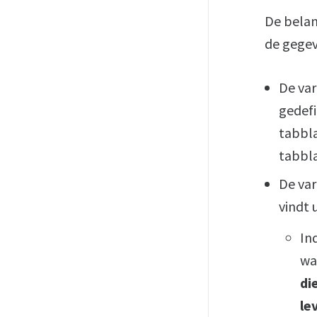
De belan
de gegev
De va
gedefi
tabbla
tabbl
De var
vindt 
In
wa
di
le