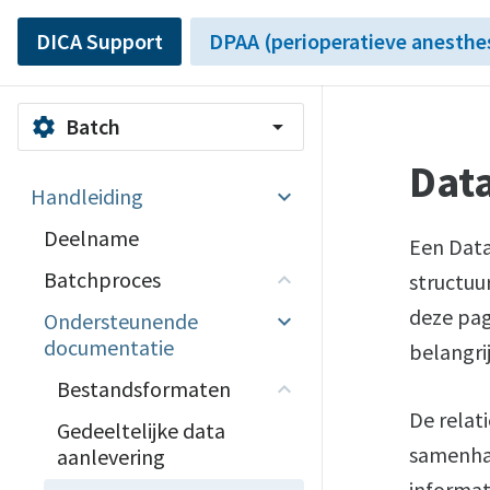
DICA Support
DPAA (perioperatieve anesthe
Batch
settings
arrow_drop_down
Dat
Handleiding
Deelname
Een Data
Batchproces
structuu
deze pag
Ondersteunende
documentatie
belangri
Bestandsformaten
De relati
Gedeeltelijke data
samenhan
aanlevering
informat