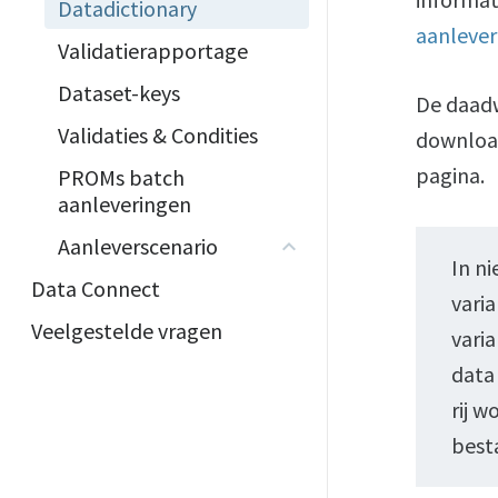
Datadictionary
aanlever
Validatierapportage
Dataset-keys
De daadw
Validaties & Condities
downloa
pagina.
PROMs batch
aanleveringen
Aanleverscenario
In ni
Data Connect
vari
Veelgestelde vragen
vari
data 
rij w
besta