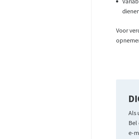
Variab
diene
Voor ver
opnemen
DI
Als 
Bel
e-m