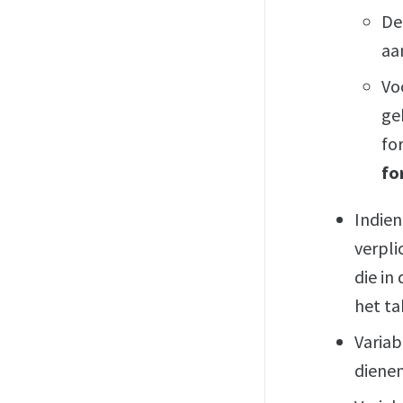
De
aa
Vo
ge
fo
fo
Indien
verpli
die in
het ta
Varia
diene