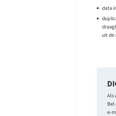
data i
dupli
draagt
uit de 
DI
Als 
Bel
e-m