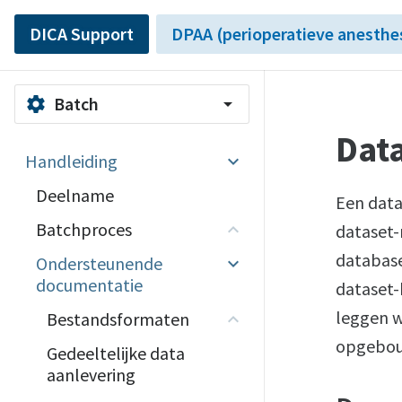
DICA Support
DPAA (perioperatieve anesthe
Batch
settings
arrow_drop_down
Dat
Handleiding
Deelname
Een data
Batchproces
dataset-
database
Ondersteunende
documentatie
dataset-
leggen we
Bestandsformaten
opgebouw
Gedeeltelijke data
aanlevering