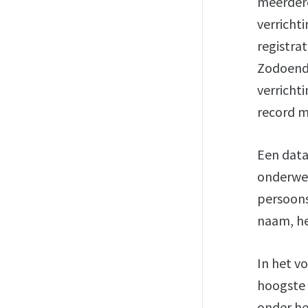
meerdere
verricht
registra
Zodoende
verricht
record m
Een data
onderwer
persoons
naam, h
In het v
hoogste n
onder he