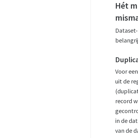
Hét m
misma
Dataset-
belangri
Duplic
Voor een
uit de re
(duplica
record w
gecontro
in de da
van de d