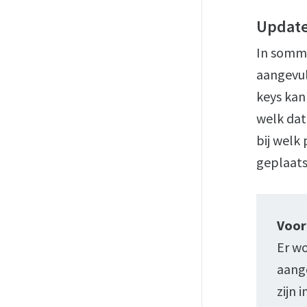
Update
In sommi
aangevul
keys kan
welk dat
bij welk
geplaats
Voor
Er wo
aange
zijn 