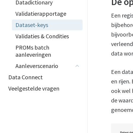
De op
Datadictionary
Validatierapportage
Een regi
Dataset-keys
bijbehor
bijvoorb
Validaties & Condities
verleend
PROMs batch
data wor
aanleveringen
Aanleverscenario
Een data
Data Connect
en rijen
Veelgestelde vragen
ook wel 
de waard
genoem