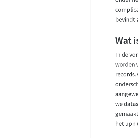
complica
bevindt z
Wat i
In de vo
worden v
records.
ondersch
aangewez
we datas
gemaakt 
het upn 