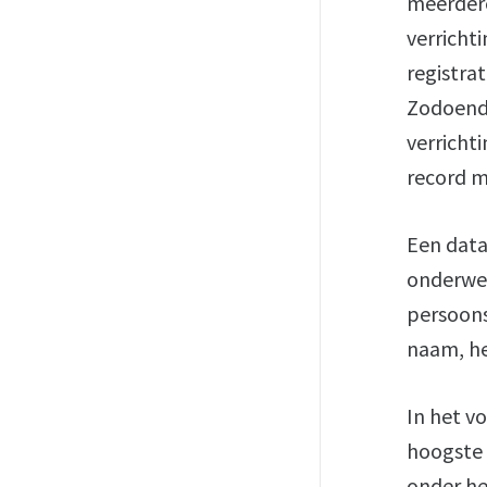
meerdere
verricht
registra
Zodoende
verricht
record m
Een data
onderwer
persoons
naam, h
In het v
hoogste n
onder he