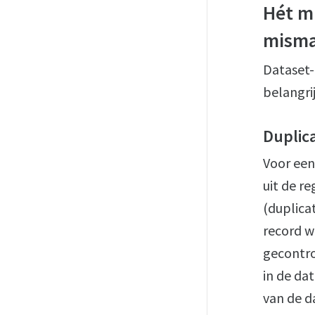
Hét m
misma
Dataset-
belangri
Duplic
Voor een
uit de re
(duplica
record w
gecontro
in de da
van de d