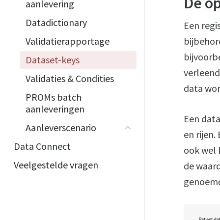
De op
aanlevering
Datadictionary
Een regi
Validatierapportage
bijbehor
bijvoorb
Dataset-keys
verleend
Validaties & Condities
data wor
PROMs batch
aanleveringen
Een data
Aanleverscenario
en rijen
Data Connect
ook wel 
Veelgestelde vragen
de waard
genoem