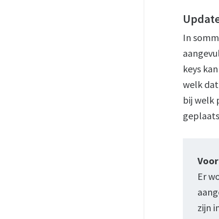
Update
In sommi
aangevul
keys kan
welk dat
bij welk
geplaats
Voor
Er wo
aange
zijn 