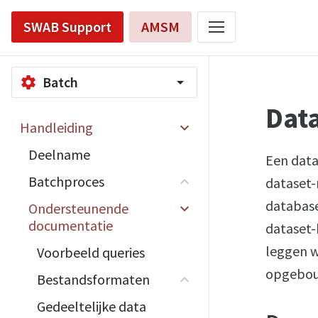
SWAB Support
AMSM
Batch
settings
arrow_drop_down
Dat
Handleiding
Deelname
Een data
Batchproces
dataset-
database
Ondersteunende
documentatie
dataset-
leggen we
Voorbeeld queries
opgebouw
Bestandsformaten
Gedeeltelijke data