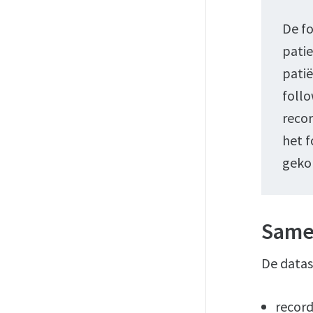
De fo
patie
patië
follo
reco
het f
geko
Same
De datas
record