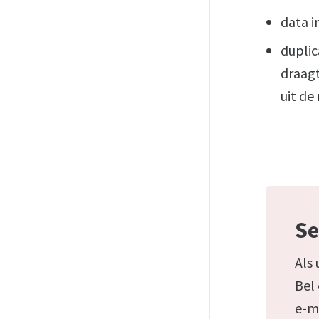
data i
dupli
draagt
uit de 
Se
Als 
Bel
e-m