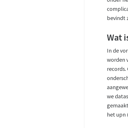
complica
bevindt z
Wat i
In de vo
worden v
records.
ondersch
aangewez
we datas
gemaakt 
het upn 