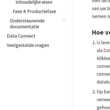
met de of
inhoudelijke eisen
van uw b
Fase 4: Productiefase
nemen me
Ondersteunende
documentatie
Hoe v
Data Connect
U leve
Veelgestelde vragen
via
Da
klikke
connec
connec
datab
Op bas
verwer
gehou