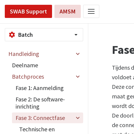
SWAB Support
AMSM
Batch
settings
arrow_drop_down
Fase
Handleiding
Deelname
Tijdens 
Batchproces
voldoet 
Deze con
Fase 1: Aanmelding
maat ge
Fase 2: De software-
wordt do
inrichting
De doorl
Fase 3: Connectfase
de conne
Technische en