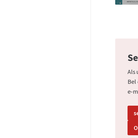
Se
Als 
Bel
e-m
s
O