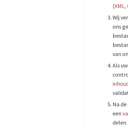
(
XML
,
Wij v
ons ge
besta
bestan
van on
Als uw
contro
inhoud
valida
Na de 
een
va
delen 