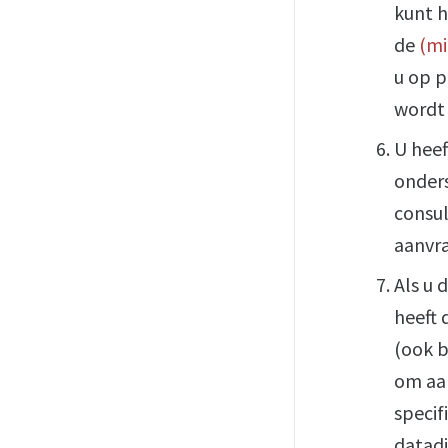
kunt h
de
(mi
u op p
wordt 
U heef
onders
consul
aanvr
Als u 
heeft 
(ook b
om aan
specif
datadi