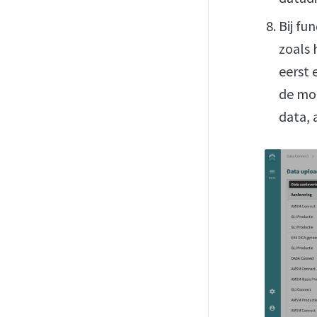
Bij fu
zoals
eerst 
de mog
data, 