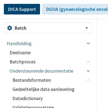
DICA Support
DGOA (gynaecologische oncol
Batch
settings
arrow_drop_down
Handleiding
Deelname
Batchproces
Ondersteunende documentatie
Bestandsformaten
Gedeeltelijke data aanlevering
Datadictionary
Validatierapportage