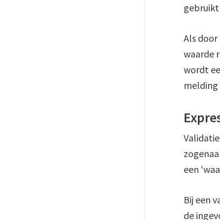
gebruikt
Als door 
waarde re
wordt ee
melding 
Expre
Validati
zogenaam
een ‘waa
Bij een 
de ingev