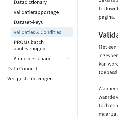
Datadictionary
te down
Validatierapportage
pagina.
Dataset-keys
Validaties & Condities
Valid
PROMs batch
Met een 
aanleveringen
ingevoer
Aanleverscenario
kan word
Data Connect
toepassin
Veelgestelde vragen
Wanneer 
waarde v
toch een
maar zal