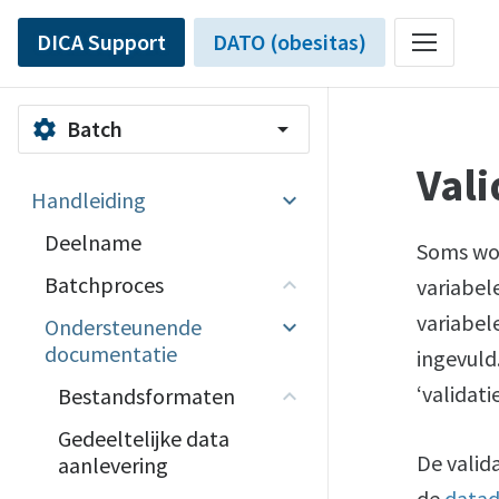
DICA Support
DATO (obesitas)
Batch
settings
arrow_drop_down
Vali
Handleiding
Deelname
Soms wor
Batchproces
variabel
variabel
Ondersteunende
documentatie
ingevuld
‘validat
Bestandsformaten
Gedeeltelijke data
De valida
aanlevering
de
datad