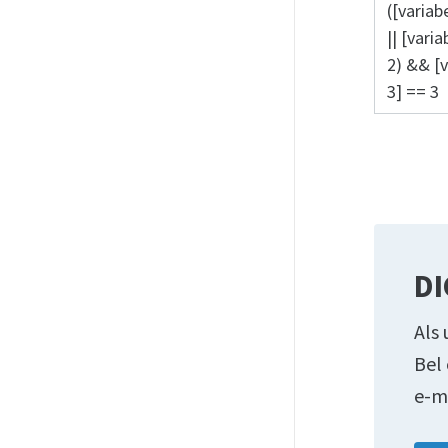
([variab
|| [vari
2) && [v
3] == 3
DI
Als 
Bel
e-m