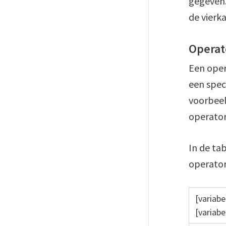
gegeven.
de vierka
Operat
Een oper
een spec
voorbeel
operator 
In de ta
operato
[variabe
[variabe