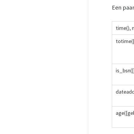
Een paar
time(), 
totime(
is_bsn(
dateadd(
age([ge