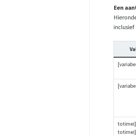
Een aan
Hieronder
inclusie
Va
[variabe
[variabel
totime(
totime(