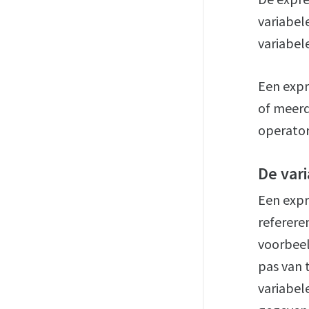
variabel
variabele
Een expr
of meerd
operator
De var
Een expr
referere
voorbeel
pas van 
variabele