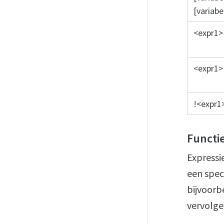
[variabe
<expr1>
<expr1> 
!<expr1
Functi
Expressi
een speci
bijvoorb
vervolge