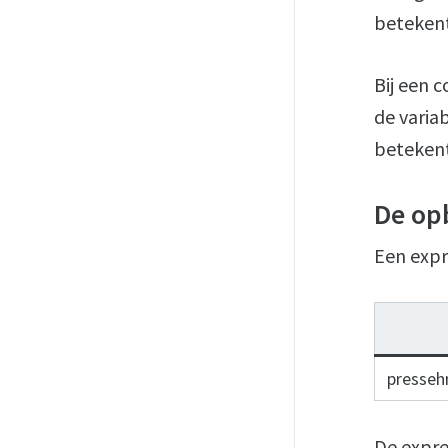
betekent
Bij een 
de varia
betekent
De op
Een expre
presseh
De expres