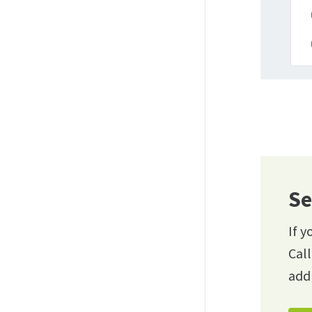
Se
If y
Cal
add