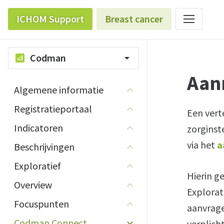
ICHOM Support
Breast cancer
Codman
analytics
arrow_drop_down
Aan
Algemene informatie
Registratieportaal
Een ver
Indicatoren
zorginst
via het
a
Beschrijvingen
Exploratief
Hierin g
Overview
Explorat
Focuspunten
aanvrage
Codman Connect
verplich