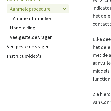
indicato
Aanmeldprocedure
het dele
Aanmeldformulier
contactp
Handleiding
Veelgestelde vragen
Elke dee
Veelgestelde vragen
het dele
met de a
Instructievideo's
aanvulle
middels 
functiona
Zie hier
van Conn