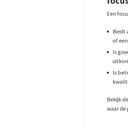
focu
Een focu
Biedt 
of een
Is goe
uitkom
Is be
kwalit
Bekijk 
waar de 