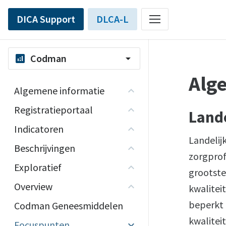
DICA Support
DLCA-L
Codman
analytics
arrow_drop_down
Alg
Algemene informatie
Registratieportaal
Land
Indicatoren
Landelij
Beschrijvingen
zorgprof
Exploratief
grootste
Overview
kwaliteit
beperkt 
Codman Geneesmiddelen
kwalitei
Focuspunten