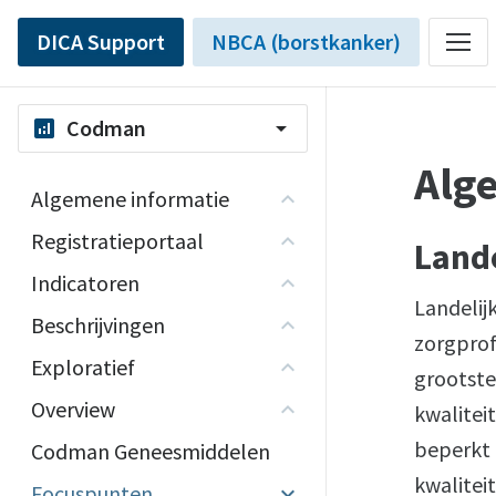
DICA Support
NBCA (borstkanker)
Codman
analytics
arrow_drop_down
Alg
Algemene informatie
Registratieportaal
Land
Indicatoren
Landelij
Beschrijvingen
zorgprof
Exploratief
grootste
Overview
kwaliteit
beperkt 
Codman Geneesmiddelen
kwalitei
Focuspunten