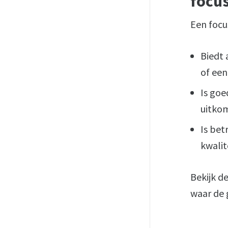
focu
Een focu
Biedt 
of een
Is goe
uitkom
Is be
kwalit
Bekijk 
waar de 