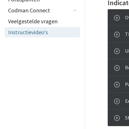
Indica
Codman Connect
O
Veelgestelde vragen
Instructievideo's
T
U
R
Pa
E
S