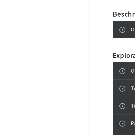
Beschr
O
Explora
O
T
T
Pa