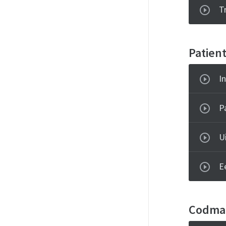
T
Patien
I
P
U
E
Codma