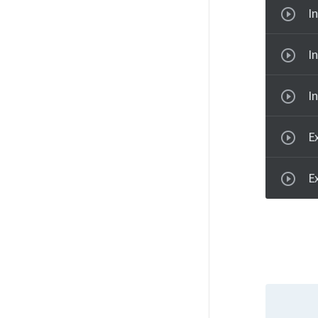
I
I
I
E
E