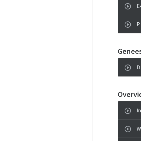
E
P
Genee
D
Overvi
I
W