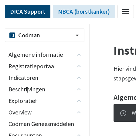
DICA Support
NBCA (borstkanker)
Codman
analytics
arrow_drop_down
Inst
Algemene informatie
Registratieportaal
Hier vind
Indicatoren
stapsgew
Beschrijvingen
Algem
Exploratief
Overview
W
Codman Geneesmiddelen
Focuspunten