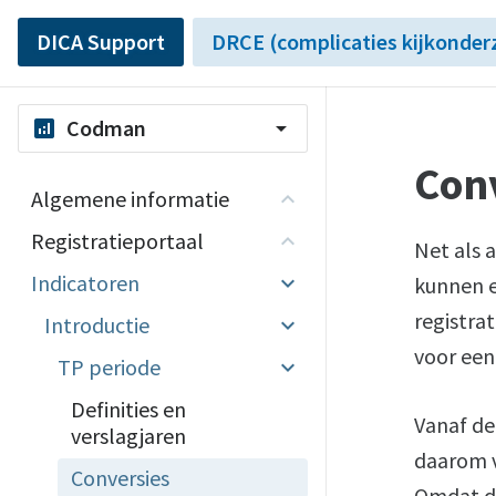
DICA Support
DRCE (complicaties kijkonder
Codman
analytics
arrow_drop_down
Con
Algemene informatie
Registratieportaal
Net als 
Indicatoren
kunnen e
registra
Introductie
voor een
TP periode
Definities en
Vanaf de
verslagjaren
daarom v
Conversies
Omdat di