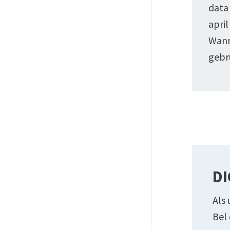
data 
april
Wann
gebr
DI
Als 
Bel