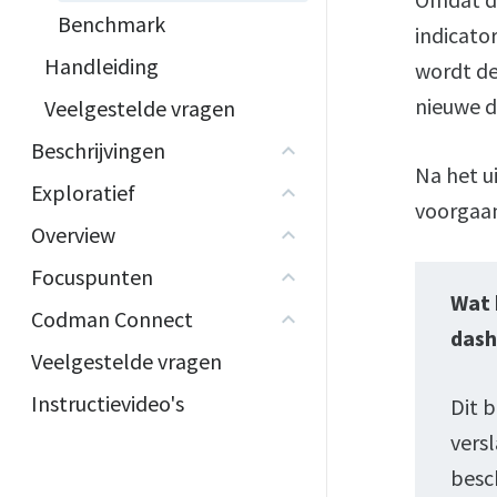
Benchmark
indicator
Handleiding
wordt de
nieuwe de
Veelgestelde vragen
Beschrijvingen
Na het u
Exploratief
voorgaan
Overview
Focuspunten
Wat 
Codman Connect
dash
Veelgestelde vragen
Instructievideo's
Dit b
versl
besch