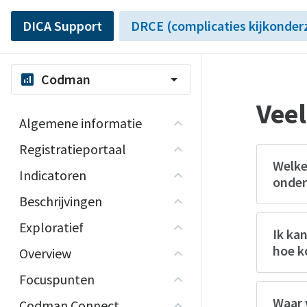
DICA Support
DRCE (complicaties kijkonder
Codman
analytics
arrow_drop_down
Veel
Algemene informatie
Registratieportaal
Welke
Indicatoren
onder
Beschrijvingen
Exploratief
Ik ka
hoe k
Overview
Focuspunten
Waar 
Codman Connect