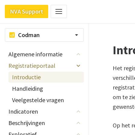
NVA Support
Codman
analytics
arrow_drop_down
Intr
Algemene informatie
Registratieportaal
Het regi
Introductie
verschil
registrat
Handleiding
om te zi
Veelgestelde vragen
gewenst
Indicatoren
Beschrijvingen
Op het r
Exploratief