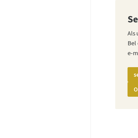
Se
Als 
Bel
e-m
s
O