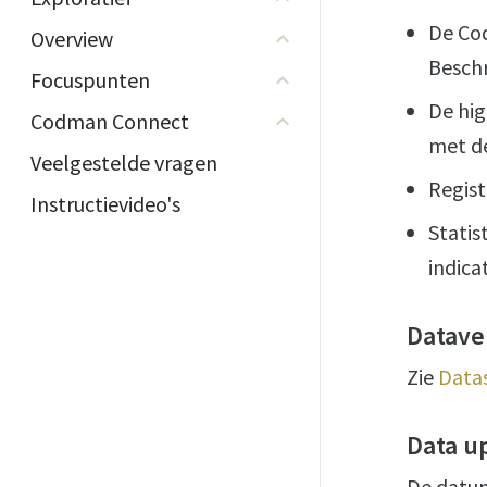
De Cod
Overview
Beschr
Focuspunten
De hi
Codman Connect
met d
Veelgestelde vragen
Regist
Instructievideo's
Statis
indic
Datave
Zie
Datas
Data u
De datum