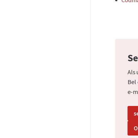
Se
Als 
Bel
e-m
s
O