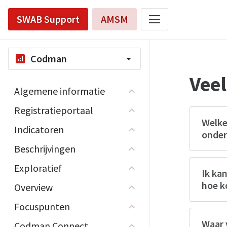
SWAB Support
AMSM
Codman
analytics
arrow_drop_down
Veel
Algemene informatie
Registratieportaal
Welke
Indicatoren
onder
Beschrijvingen
Exploratief
Ik ka
hoe k
Overview
Focuspunten
Waar 
Codman Connect