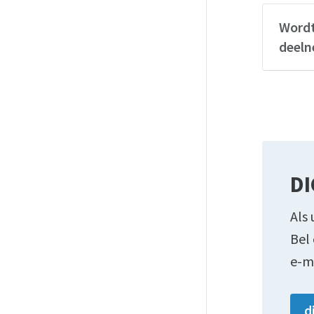
Wordt
deeln
DI
Als 
Bel
e-m
d