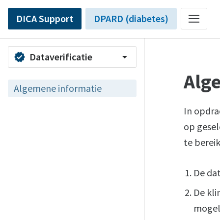
DICA Support
DPARD (diabetes)
Dataverificatie
verified
arrow_drop_down
Alg
Algemene informatie
In opdra
op gesel
te berei
De dat
De kli
mogeli