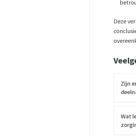
betrou
Deze ver
conclusie
overeenk
Veelg
Zijn 
deel
Wat l
zorgi