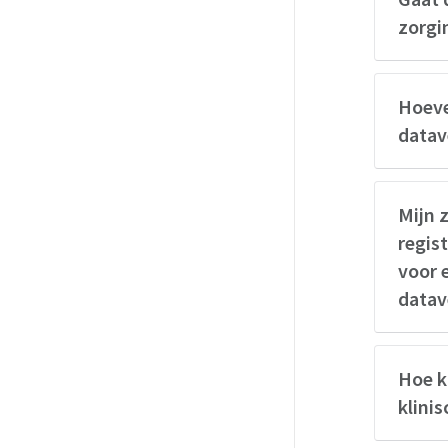
zorgi
Hoeve
datave
Mijn 
regis
voor 
datav
Hoe k
klini